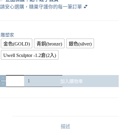
請安心選購，糖巢守護你的每一筆訂單
💕
雕塑家
金色(GOLD)
青銅(bronze)
銀色(silver)
Uwell Sculptor -1.2倉(2入)
UWELL
加入購物車
SCULPTOR
雕
塑
家
小
菸
主
描述
機
｜