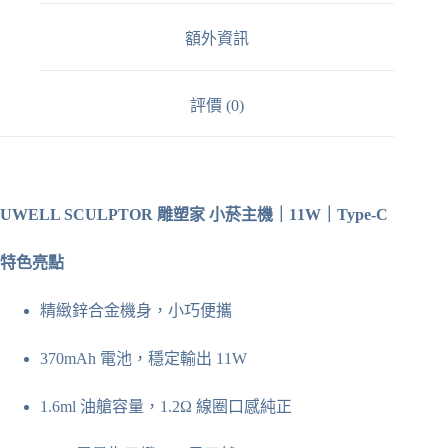
11W
｜
額外資訊
Type-
C
數
評價 (0)
量
UWELL SCULPTOR 雕塑家 小菸主機｜11W｜Type-C
特色亮點
精緻鋅合金機身，小巧便攜
370mAh 電池，穩定輸出 11W
1.6ml 油艙容量，1.2Ω 線圈口感純正