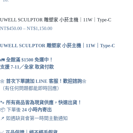
UWELL SCULPTOR 雕塑家 小菸主機｜11W｜Type-C
NT$
450.00
–
NT$
1,150.00
價
格
範
UWELL SCULPTOR 雕塑家 小菸主機｜11W｜Type-C
圍：
NT$450.00
🚛
全館滿 $1500 免運中！
到
支援 7-11／全家 取貨付款
NT$1,150.00
🌼
首次下單請加 LINE 客服！歡迎諮詢
🌼
（有任何問題都能即時回應）
🐾
所有商品皆為現貨供應，快速出貨！
📦 下單後
24 小時內寄出
📌 如遇缺貨會第一時間主動通知
✅
正品保證
｜
絕不經手假貨