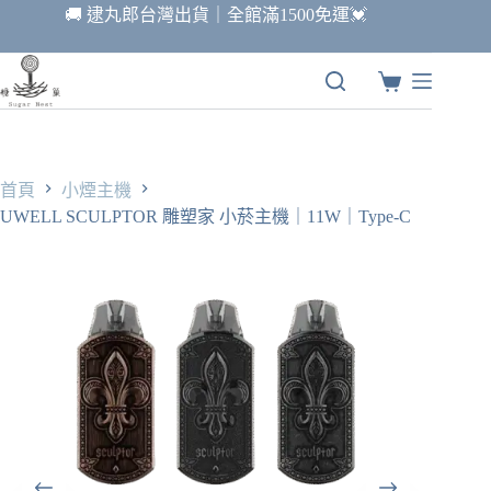
跳
🚚 逮丸郎台灣出貨｜全館滿1500免運💓
至
主
要
購
內
物
容
車
首頁
小煙主機
UWELL SCULPTOR 雕塑家 小菸主機｜11W｜Type-C