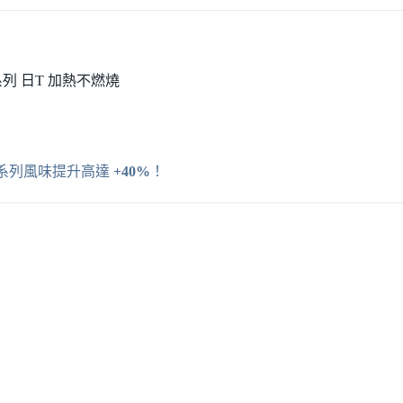
專用系列 日T 加熱不燃燒
爆珠系列風味提升高達
+40%
！