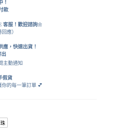
運中！
貨付款
NE 客服！歡迎諮詢
🌼
時回應）
供應，快速出貨！
寄出
時間主動通知
手假貨
護你的每一筆訂單
💕
爆珠