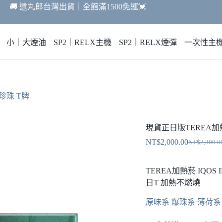
🚚 逮丸郎台灣出貨｜全館滿1500免運💓
小｜大煙油
SP2｜RELX主機
SP2｜RELX煙彈
一次性主
珍珠 T牌
現貨正日版TEREA加熱菸
NT$
2,000.00
NT$
2,300.0
原
目
始
前
TEREA加熱菸 IQOS 
價
價
日T 加熱不燃燒
格：
格：
NT$2,300.
NT$2,000.
原味系 爆珠系 薄荷