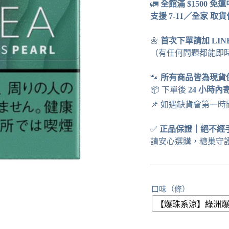
🚛
全館滿 $1500 免
支援 7-11／全家 取
🌼
首次下單請加 LI
（有任何問題都能即
🐾
所有商品皆為現貨
📦 下單後
24 小時內
📌 如遇缺貨會第一
✅
正品保證
｜
絕不經
請安心選購，糖巢守
口味（條）
【爆珠系涼】綠洲