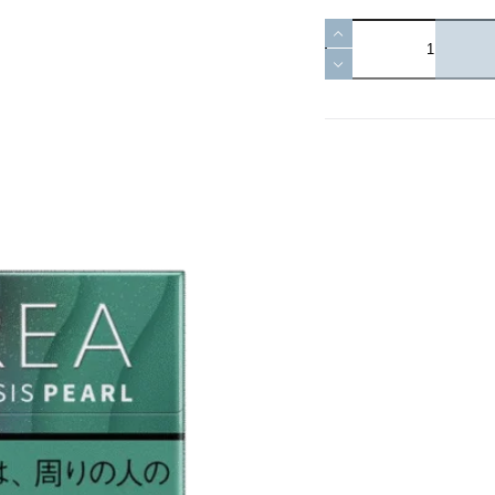
現
貨
正
日
版
TEREA
加
熱
菸
IQOS
ILUMA-
綠
洲
珍
珠
T
牌
數
量