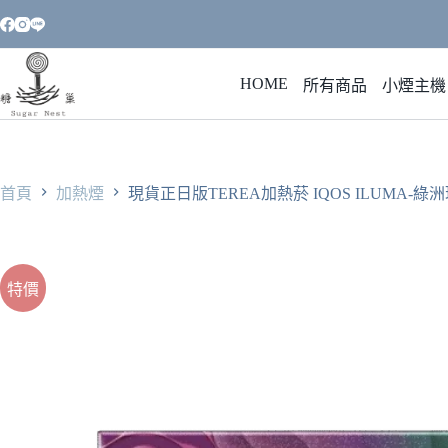
跳
至
主
HOME
要
所有商品
小煙主機
內
容
首頁
加熱煙
現貨正日版TEREA加熱菸 IQOS ILUMA-綠洲
特價