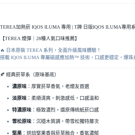
TEREA加熱菸 IQOS ILUMA 專用 | T牌 日版IQOS ILUMA
【TEREA 煙彈｜28種人氣口味推薦】
🔥 日本原裝 TEREA 系列，全面升級風味體驗！
搭載 IQOS ILUMA 專屬磁感應加熱™ 技術，口感更穩定，
🍂 經典菸草系（原味基底）
濃原味
：厚實菸草香氣，老煙友首選
淡原味
：柔順清爽，刺激感低，口感溫和
特濃原味
：極致濃烈，還原傳統紙菸口感
雪松原味
：沉穩木質調，帶雪松獨特層次
堅果
：烘焙堅果香與菸草融合，香氣濃郁