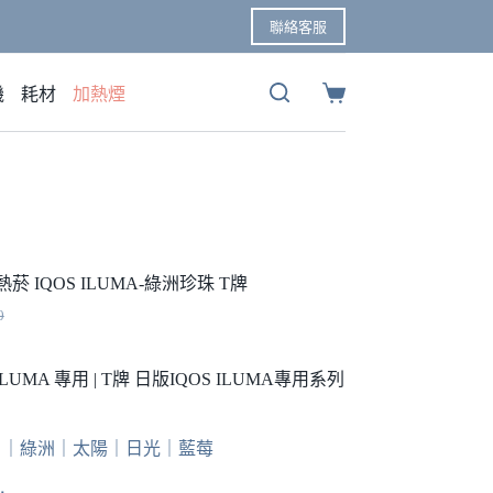
聯絡客服
機
耗材
加熱煙
購
物
車
 IQOS ILUMA-綠洲珍珠 T牌
0
ILUMA 專用 | T牌 日版IQOS ILUMA專用系列
00。
00。
系 ｜綠洲｜太陽｜日光｜藍莓