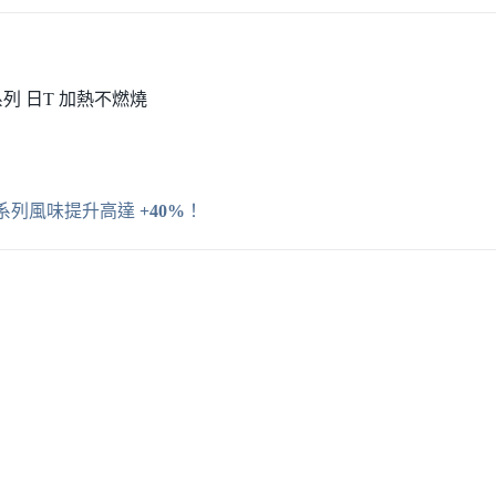
專用系列 日T 加熱不燃燒
爆珠系列風味提升高達
+40%
！