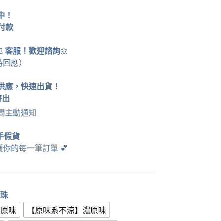
運中！
貨付款
NE 客服！歡迎諮詢
🌼
時回應）
供應，快速出貨！
寄出
時間主動通知
手假貨
護你的每一筆訂單
💕
爆珠
濃原味
【原味系不涼】濃原味