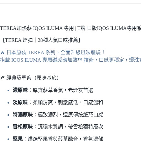
TEREA加熱菸 IQOS ILUMA 專用 | T牌 日版IQOS ILUMA
【TEREA 煙彈｜28種人氣口味推薦】
🔥 日本原裝 TEREA 系列，全面升級風味體驗！
搭載 IQOS ILUMA 專屬磁感應加熱™ 技術，口感更穩定，
🍂 經典菸草系（原味基底）
濃原味
：厚實菸草香氣，老煙友首選
淡原味
：柔順清爽，刺激感低，口感溫和
特濃原味
：極致濃烈，還原傳統紙菸口感
雪松原味
：沉穩木質調，帶雪松獨特層次
堅果
：烘焙堅果香與菸草融合，香氣濃郁