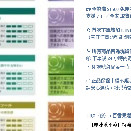
🚛
全館滿 $1500 免
支援 7-11／全家 取
🌼
首次下單請加 LI
（有任何問題都能即
🐾
所有商品皆為現貨
📦 下單後
24 小時內
📌 如遇缺貨會第一
✅
正品保證
｜
絕不經
請安心選購，糖巢守
: 百香果
口味（條）
【原味系不涼】特