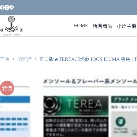
跳
至
主
HOME
要
所有商品
小煙主機
內
容
首頁
加熱煙
正日版🔥TEREA加熱菸 IQOS ILUMA 專用 
特價