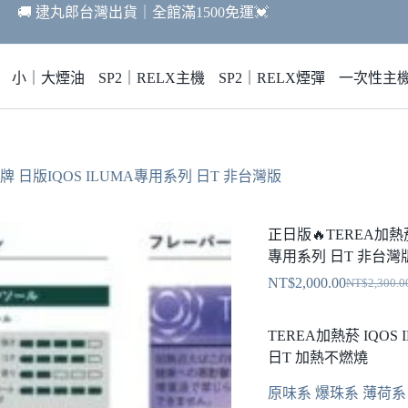
🚚 逮丸郎台灣出貨｜全館滿1500免運💓
小｜大煙油
SP2｜RELX主機
SP2｜RELX煙彈
一次性主
| T牌 日版IQOS ILUMA專用系列 日T 非台灣版
正日版🔥TEREA加熱菸 
專用系列 日T 非台灣
NT$
2,000.00
NT$
2,300.0
原
目
始
前
TEREA加熱菸 IQOS 
價
價
日T 加熱不燃燒
格：
格：
NT$2,300.
NT$2,000.
原味系 爆珠系 薄荷