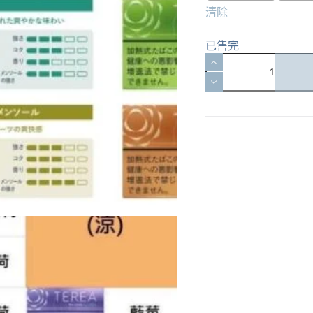
清除
已售完
正
日
版
🔥
TEREA
加
熱
菸
IQOS
ILUMA
專
用
|
T
牌
日
版
IQOS
ILUMA