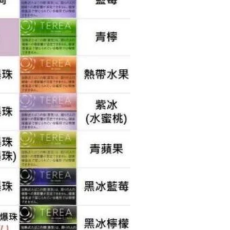
專
用
系
列
日
T
非
台
灣
版
數
量