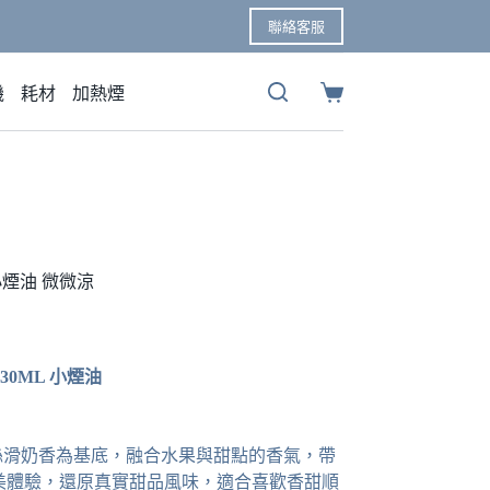
聯絡客服
機
耗材
加熱煙
購
物
車
L 小煙油 微微涼
 30ML 小煙油
列以絲滑奶香為基底，融合水果與甜點的香氣，帶
美體驗，還原真實甜品風味，適合喜歡香甜順