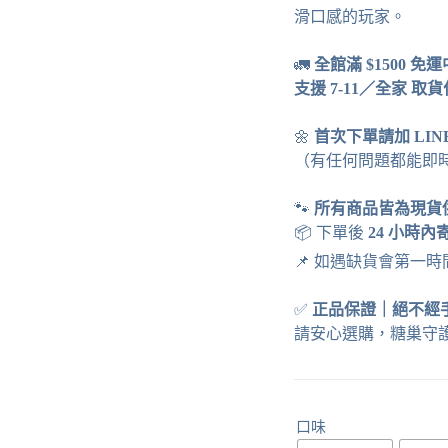
滑口感的玩家。
🚛
全館滿 $1500 免
支援 7-11／全家 取
🌼
首次下單請加 LI
（有任何問題都能即
🐾
所有商品皆為現貨
📦 下單後
24 小時內
📌 如遇缺貨會第一
✅
正品保證
｜
絕不經
請安心選購，糖巢守
口味