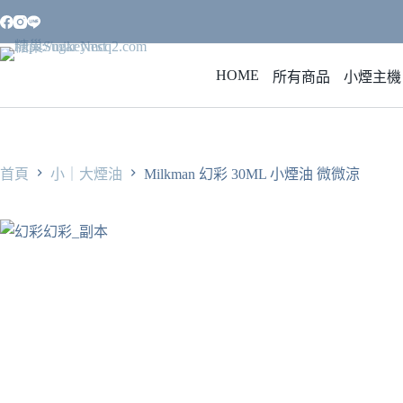
跳
至
主
HOME
要
所有商品
小煙主機
內
容
首頁
小｜大煙油
Milkman 幻彩 30ML 小煙油 微微涼