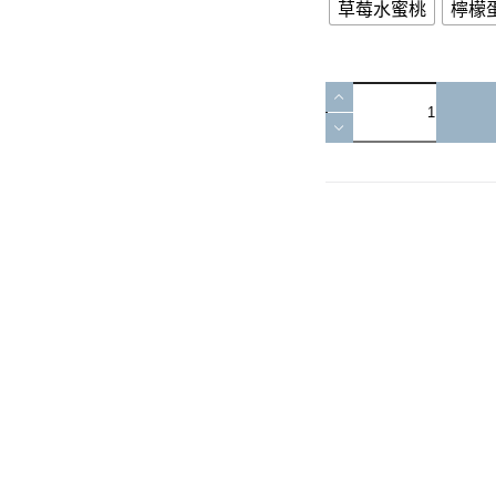
草莓水蜜桃
檸檬
Milkman
幻
彩
30ML
小
煙
油
微
微
涼
數
量