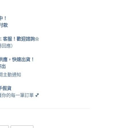
運中！
貨付款
NE 客服！歡迎諮詢
🌼
時回應）
供應，快速出貨！
寄出
時間主動通知
手假貨
護你的每一筆訂單
💕