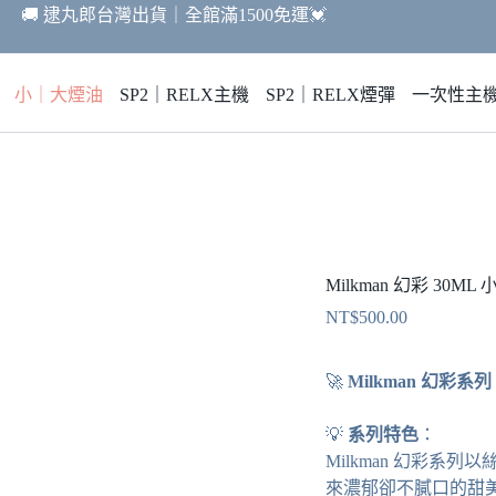
🚚 逮丸郎台灣出貨｜全館滿1500免運💓
小｜大煙油
SP2｜RELX主機
SP2｜RELX煙彈
一次性主
Milkman 幻彩 30M
NT$
500.00
🚀
Milkman 幻彩系列
💡
系列特色
：
Milkman 幻彩系
來濃郁卻不膩口的甜