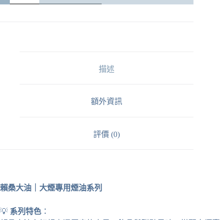
賴
桑
大
油
｜
大
描述
煙
專
用
煙
額外資訊
油
系
列
評價 (0)
數
量
賴桑大油｜大煙專用煙油系列
💡
系列特色
：