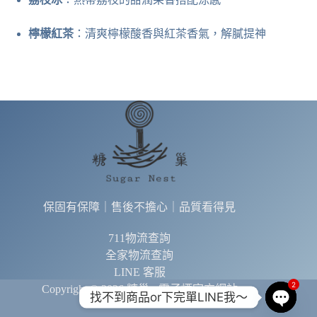
檸檬紅茶
：清爽檸檬酸香與紅茶香氣，解膩提神
保固有保障｜售後不擔心｜品質看得見
711物流查詢
全家物流查詢
LINE 客服
2
Copyright © 2026 糖巢 - 電子煙官方網站
找不到商品or下完單LINE我～
O