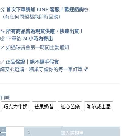
🌼
首次下單請加 LINE 客服！歡迎諮詢
🌼
（有任何問題都能即時回應）
🐾
所有商品皆為現貨供應，快速出貨！
📦 下單後
24 小時內寄出
📌 如遇缺貨會第一時間主動通知
✅
正品保證
｜
絕不經手假貨
請安心選購，糖巢守護你的每一筆訂單
💕
口味
巧克力牛奶
芒果奶昔
紅心芭樂
咖啡威士忌
LAI
加入購物車
SANG