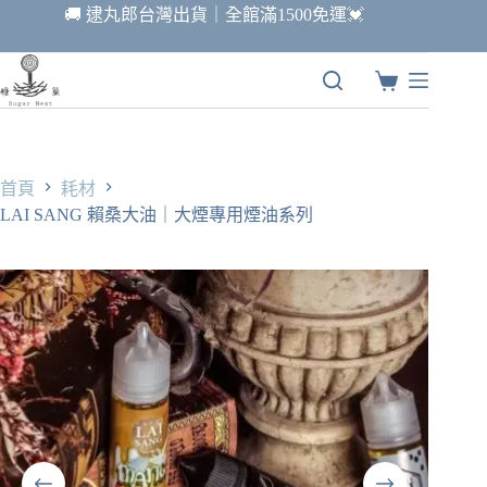
跳
🚚 逮丸郎台灣出貨｜全館滿1500免運💓
至
主
要
購
內
物
容
車
首頁
耗材
LAI SANG 賴桑大油｜大煙專用煙油系列