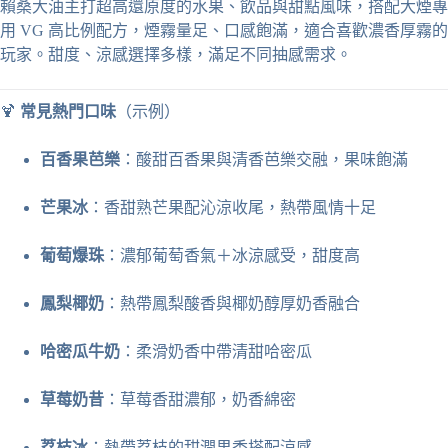
賴桑大油主打超高還原度的水果、飲品與甜點風味，搭配大煙專
用 VG 高比例配方，煙霧量足、口感飽滿，適合喜歡濃香厚霧的
玩家。甜度、涼感選擇多樣，滿足不同抽感需求。
🍹
常見熱門口味
（示例）
百香果芭樂
：酸甜百香果與清香芭樂交融，果味飽滿
芒果冰
：香甜熟芒果配沁涼收尾，熱帶風情十足
葡萄爆珠
：濃郁葡萄香氣＋冰涼感受，甜度高
鳳梨椰奶
：熱帶鳳梨酸香與椰奶醇厚奶香融合
哈密瓜牛奶
：柔滑奶香中帶清甜哈密瓜
草莓奶昔
：草莓香甜濃郁，奶香綿密
荔枝冰
：熱帶荔枝的甜潤果香搭配涼感