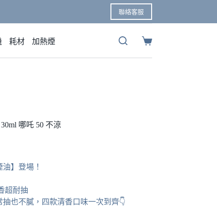
聯絡客服
機
耗材
加熱煙
購
物
車
0ml 哪吒 50 不涼
煙油】登場！
茶香超耐抽
抽也不膩，四款清香口味一次到齊👇