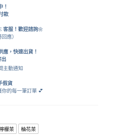
運中！
貨付款
NE 客服！歡迎諮詢
🌼
時回應）
供應，快速出貨！
寄出
時間主動通知
手假貨
護你的每一筆訂單
💕
檸檬茶
柚花茶