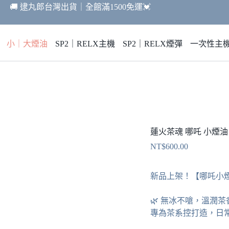
🚚 逮丸郎台灣出貨｜全館滿1500免運💓
小｜大煙油
SP2｜RELX主機
SP2｜RELX煙彈
一次性主
蓮火茶魂 哪吒 小煙油 3
NT$
600.00
新品上架！【哪吒小
🌿 無冰不嗆，溫潤
專為茶系控打造，日常