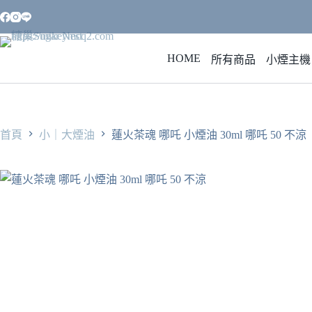
跳
至
主
HOME
要
所有商品
小煙主機
內
容
首頁
小｜大煙油
蓮火茶魂 哪吒 小煙油 30ml 哪吒 50 不涼