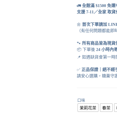
🚛
全館滿 $1500 免
支援 7-11／全家 取
🌼
首次下單請加 LI
（有任何問題都能即
🐾
所有商品皆為現貨
📦 下單後
24 小時內
📌 如遇缺貨會第一
✅
正品保證
｜
絕不經
請安心選購，糖巢守
口味
茉莉花茶
春茶