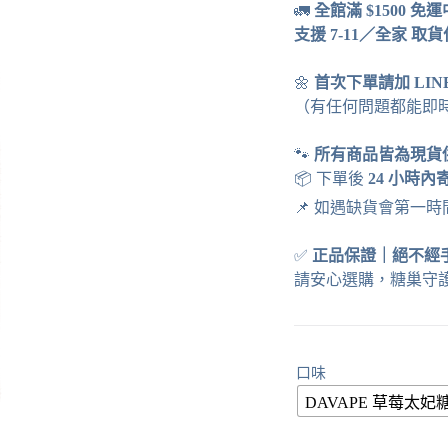
🚛
全館滿 $1500 免
支援 7-11／全家 取
🌼
首次下單請加 LI
（有任何問題都能即
🐾
所有商品皆為現貨
📦 下單後
24 小時內
📌 如遇缺貨會第一
✅
正品保證
｜
絕不經
請安心選購，糖巢守
口味
DAVAPE 草莓太妃糖