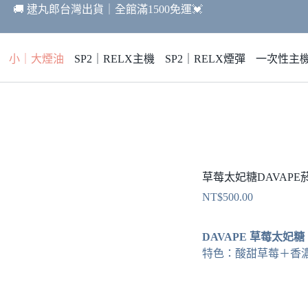
🚚 逮丸郎台灣出貨｜全館滿1500免運💓
小｜大煙油
SP2｜RELX主機
SP2｜RELX煙彈
一次性主
草莓太妃糖DAVAPE菸油
NT$
500.00
DAVAPE 草莓太妃糖｜3
特色：酸甜草莓＋香