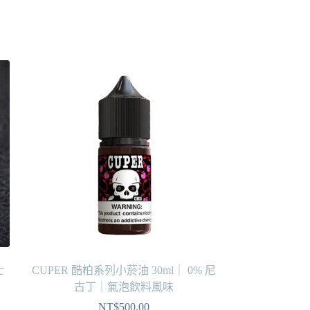
士
CUPER 酷柏系列⼩菸油 30ml｜ 0% 尼
古丁｜氣泡飲料風味
NT$
500.00