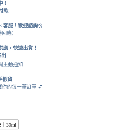
運中！
貨付款
NE 客服！歡迎諮詢
🌼
時回應）
供應，快速出貨！
寄出
時間主動通知
手假貨
護你的每一筆訂單
💕
｜30ml