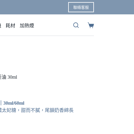
聯絡客服
機
耗材
加熱煙
購
物
車
 30ml
0ml/60ml
濃太妃糖，甜而不膩，尾韻奶香綿長