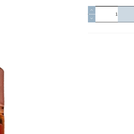
草
莓
太
妃
糖
DAVAPE
菸
油
30ml
數
量