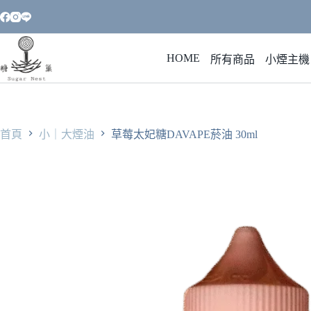
跳
至
主
HOME
要
所有商品
小煙主機
內
容
首頁
小｜大煙油
草莓太妃糖DAVAPE菸油 30ml