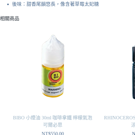
後味：甜香尾韻悠長，像含著草莓太妃糖
相關商品
BIBO 小煙油 30ml 咖啡拿鐵 檸檬氣泡
RHINOCEROS
可爾必思
涼
NT$
550.00
N