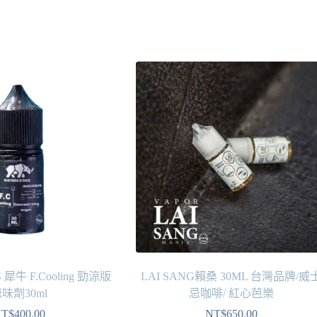
 犀牛 F.Cooling 勁涼版
LAI SANG賴桑 30ML 台灣品牌/威
味劑30ml
忌咖啡/ 紅心芭樂
T$
400.00
NT$
650.00