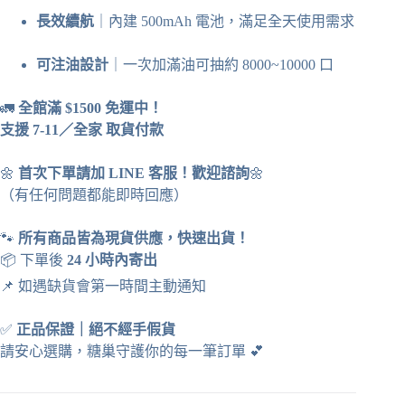
長效續航
｜內建 500mAh 電池，滿足全天使用需求
可注油設計
｜一次加滿油可抽約 8000~10000 口
🚛
全館滿 $1500 免運中！
支援 7-11／全家 取貨付款
🌼
首次下單請加 LINE 客服！歡迎諮詢
🌼
（有任何問題都能即時回應）
🐾
所有商品皆為現貨供應，快速出貨！
📦 下單後
24 小時內寄出
📌 如遇缺貨會第一時間主動通知
✅
正品保證
｜
絕不經手假貨
請安心選購，糖巢守護你的每一筆訂單
💕