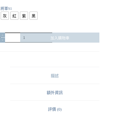
將軍S1
灰
紅
紫
黑
【SAMURAI
加入購物車
將
軍
S1
可
注
油
一
描述
次
性
主
額外資訊
機
｜
8000-
10000
評價 (0)
口】