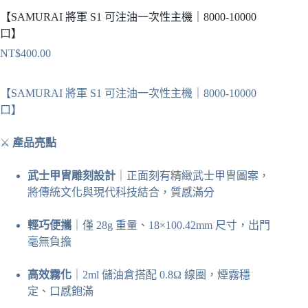
【SAMURAI 將軍 S1 可注油一次性主機｜8000-10000
口】
NT$
400.00
【SAMURAI 將軍 S1 可注油一次性主機｜8000-10000
口】
⚔
產品亮點
武士甲冑雕刻設計
｜正面刻有精緻武士甲冑圖案，
將傳統文化與現代科技結合，質感滿分
輕巧便攜
｜僅 28g 重量、18×100.42mm 尺寸，出門
毫無負擔
高效霧化
｜2ml 儲油倉搭配 0.8Ω 線圈，煙霧穩
定、口感飽滿