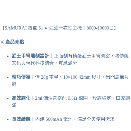
數
量
【SAMURAI 將軍 S1 可注油一次性主機｜8000-10000口】
⚔
產品亮點
武士甲冑雕刻設計
｜正面刻有精緻武士甲冑圖案，將傳統
文化與現代科技結合，質感滿分
輕巧便攜
｜僅 28g 重量、18×100.42mm 尺寸，出門毫無負
擔
高效霧化
｜2ml 儲油倉搭配 0.8Ω 線圈，煙霧穩定、口感飽
滿
長效續航
｜內建 500mAh 電池，滿足全天使用需求