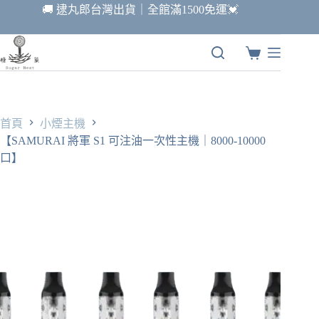
跳
🚚 逮丸郎台灣出貨｜全館滿1500免運💓
至
主
要
購
內
物
容
車
首頁
小煙主機
【SAMURAI 將軍 S1 可注油一次性主機｜8000-10000
口】