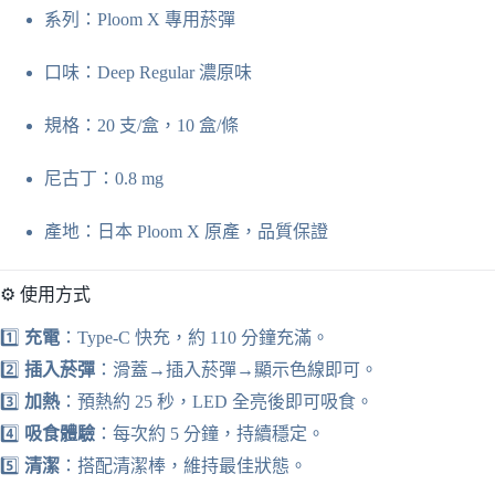
系列：Ploom X 專用菸彈
口味：Deep Regular 濃原味
規格：20 支/盒，10 盒/條
尼古丁：0.8 mg
產地：日本 Ploom X 原產，品質保證
⚙️ 使用方式
1️⃣
充電
：Type-C 快充，約 110 分鐘充滿。
2️⃣
插入菸彈
：滑蓋→插入菸彈→顯示色線即可。
3️⃣
加熱
：預熱約 25 秒，LED 全亮後即可吸食。
4️⃣
吸食體驗
：每次約 5 分鐘，持續穩定。
5️⃣
清潔
：搭配清潔棒，維持最佳狀態。