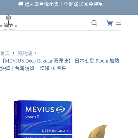
跳
🚚 逮丸郎台灣出貨｜全館滿1500免運💓
至
主
要
購
內
物
容
車
首頁
加熱煙
【MEVIUS Deep Regular 濃原味】 日本七星 Ploom 加熱
菸彈｜台灣現貨｜整條 10 包裝