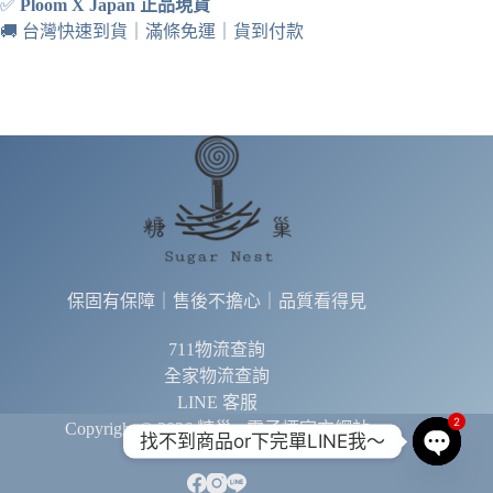
✅
Ploom X Japan 正品現貨
🚚 台灣快速到貨｜滿條免運｜貨到付款
保固有保障｜售後不擔心｜品質看得見
711物流查詢
全家物流查詢
LINE 客服
2
Copyright © 2026 糖巢 - 電子煙官方網站
找不到商品or下完單LINE我～
O