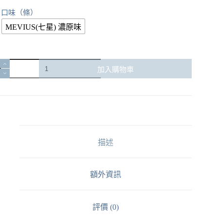
口味（條）
MEVIUS(七星) 濃原味
【MEVIUS
加入購物車
Deep
Regular
濃
原
味】
日
本
描述
七
星
Ploom
加
額外資訊
熱
菸
彈
評價 (0)
｜