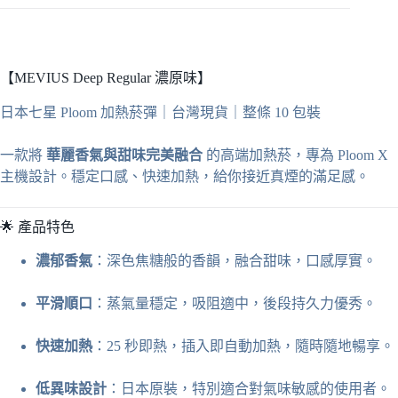
台
灣
現
貨
【MEVIUS Deep Regular 濃原味】
｜
整
日本七星 Ploom 加熱菸彈｜台灣現貨｜整條 10 包裝
條
10
包
一款將
華麗香氣與甜味完美融合
的高端加熱菸，專為 Ploom X
裝
主機設計。穩定口感、快速加熱，給你接近真煙的滿足感。
數
量
🌟 產品特色
濃郁香氣
：深色焦糖般的香韻，融合甜味，口感厚實。
平滑順口
：蒸氣量穩定，吸阻適中，後段持久力優秀。
快速加熱
：25 秒即熱，插入即自動加熱，隨時隨地暢享。
低異味設計
：日本原裝，特別適合對氣味敏感的使用者。