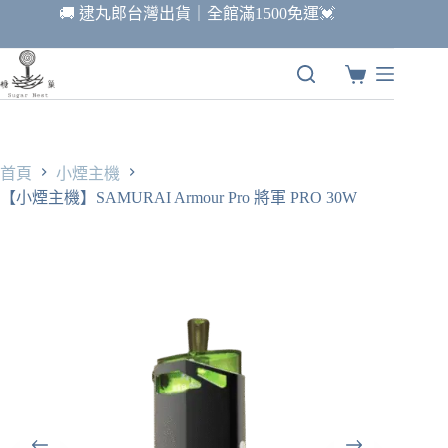
跳
🚚 逮丸郎台灣出貨｜全館滿1500免運💓
至
主
要
購
內
物
容
車
首頁
小煙主機
【小煙主機】SAMURAI Armour Pro 將軍 PRO 30W