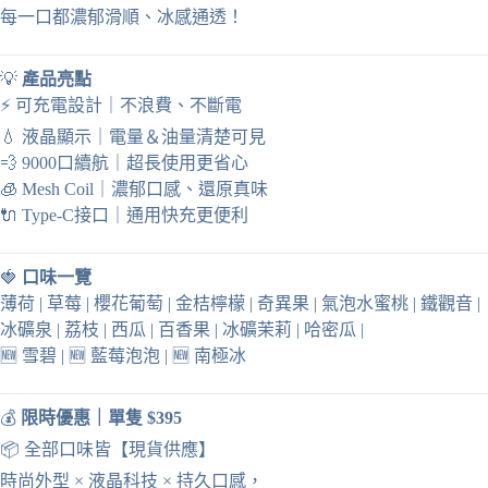
每一口都濃郁滑順、冰感通透！
現
貨
當
💡
產品亮點
日
⚡ 可充電設計｜不浪費、不斷電
出
數
💧 液晶顯示｜電量＆油量清楚可見
量
💨 9000口續航｜超長使用更省心
🧊 Mesh Coil｜濃郁口感、還原真味
🔌 Type-C接口｜通用快充更便利
🍓
口味一覽
薄荷 | 草莓 | 櫻花葡萄 | 金桔檸檬 | 奇異果 | 氣泡水蜜桃 | 鐵觀音 |
冰礦泉 | 荔枝 | 西瓜 | 百香果 | 冰礦茉莉 | 哈密瓜 |
🆕 雪碧 | 🆕 藍莓泡泡 | 🆕 南極冰
💰
限時優惠｜單隻 $395
📦 全部口味皆【現貨供應】
時尚外型 × 液晶科技 × 持久口感，