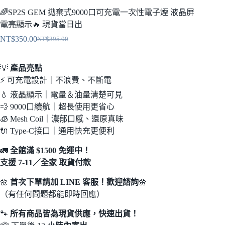
🌈SP2S GEM 拋棄式9000口可充電一次性電子煙 液晶屏
電亮顯示🔥 現貨當日出
NT$
350.00
NT$
395.00
原
目
始
前
💡
產品亮點
價
價
⚡ 可充電設計｜不浪費、不斷電
格：
格：
NT$395.00。
NT$350.00。
💧 液晶顯示｜電量＆油量清楚可見
💨 9000口續航｜超長使用更省心
🧊 Mesh Coil｜濃郁口感、還原真味
🔌 Type-C接口｜通用快充更便利
🚛
全館滿 $1500 免運中！
支援 7-11／全家 取貨付款
🌼
首次下單請加 LINE 客服！歡迎諮詢
🌼
（有任何問題都能即時回應）
🐾
所有商品皆為現貨供應，快速出貨！