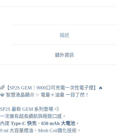
拋
棄
式
9000
口
可
描述
充
電
一
額外資訊
次
性
電
子
煙
🌈【SP2S GEM｜9000口可充電一次性電子煙】🔥
液
💎 智慧液晶顯示 ✨ 電量＋油量 一目了然！
晶
屏
電
SP2S 最新 GEM 系列登場 💨
亮
一次擁有超長續航與極致口感，
顯
內建
Type-C 快充
、
650 mAh 大電池
，
示
9 ml 大容量煙油、Mesh Coil霧化技術，
🔥