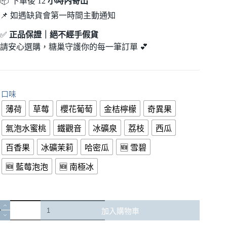
📦 下單後 12
小時內寄出
📌 如遇缺貨會第一時間主動通知
✅
正品保證
｜
絕不經手假貨
請安心選購，糖巢守護你的每一筆訂單
💕
口味
薄荷
草莓
櫻花葡萄
金桔檸檬
奇異果
氣泡水蜜桃
鐵觀音
冰礦泉
荔枝
西瓜
百香果
冰礦茉莉
哈密瓜
🆕 雪碧
🆕 藍莓泡泡
🆕 南極冰
🌈
加入購物車
SP2S
GEM