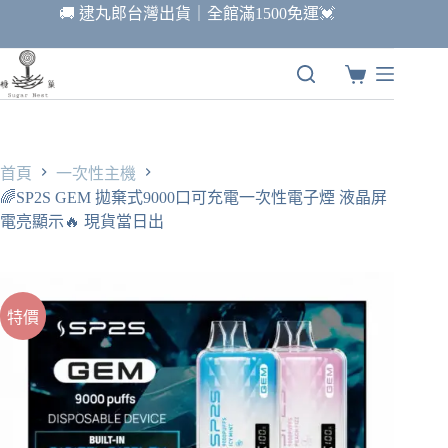
跳
🚚 逮丸郎台灣出貨｜全館滿1500免運💓
至
主
要
購
內
物
容
車
首頁
一次性主機
🌈SP2S GEM 拋棄式9000口可充電一次性電子煙 液晶屏
電亮顯示🔥 現貨當日出
特價