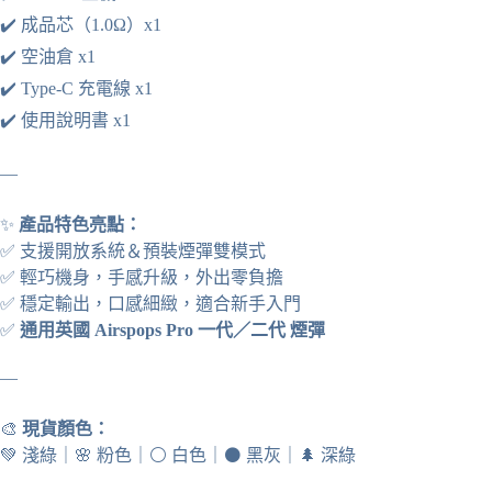
✔️ 成品芯（1.0Ω）x1
✔️ 空油倉 x1
✔️ Type-C 充電線 x1
✔️ 使用說明書 x1
—
✨
產品特色亮點：
✅ 支援開放系統＆預裝煙彈雙模式
✅ 輕巧機身，手感升級，外出零負擔
✅ 穩定輸出，口感細緻，適合新手入門
✅
通用英國 Airspops Pro 一代／二代 煙彈
—
🎨
現貨顏色：
💚
淺綠
｜
🌸
粉色
｜
⚪
白色
｜
⚫
黑灰
｜
🌲
深綠