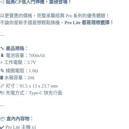
💨
超高CP值入門神機，重磅登場！
以更實惠的價格，完整承襲經典 Pro 系列的優秀體驗！
不論你是新手還是想輕鬆換機，
Pro Lite 都是理想選擇！
—
🔧
產品規格：
🔋 電池容量：700mAh
⚡ 工作電壓：3.7V
🌀 線圈電阻：1.0Ω
🛢️ 水箱容量：2ml
📏 尺寸：91.5 x 13 x 23.7 mm
🔌 充電方式：Type-C 快充介面
—
📦
盒內內容物：
✔️ Pro Lite 主機 x1