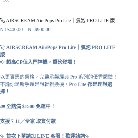
🚀 AIRSCREAM AirsPops Pro Lite｜氣泡 PRO LITE 版
NT$
400.00
–
NT$
900.00
價
格
範
🚀
AIRSCREAM AirsPops Pro Lite｜氣泡 PRO LITE
圍：
版
NT$400.00
💨
超高CP值入門神機，重磅登場！
到
NT$900.00
以更實惠的價格，完整承襲經典 Pro 系列的優秀體驗！
不論你是新手還是想輕鬆換機，
Pro Lite 都是理想選
擇！
🚛
全館滿 $1500 免運中！
支援 7-11／全家 取貨付款
🌼
首次下單請加 LINE 客服！歡迎諮詢
🌼