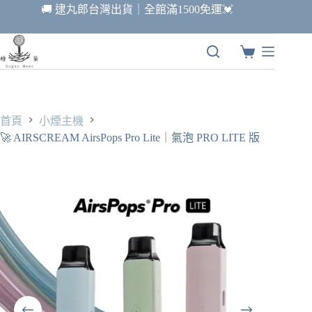
跳
🚚 逮丸郎台灣出貨｜全館滿1500免運💓
至
主
要
購
內
物
容
車
首頁
小煙主機
🚀 AIRSCREAM AirsPops Pro Lite｜氣泡 PRO LITE 版