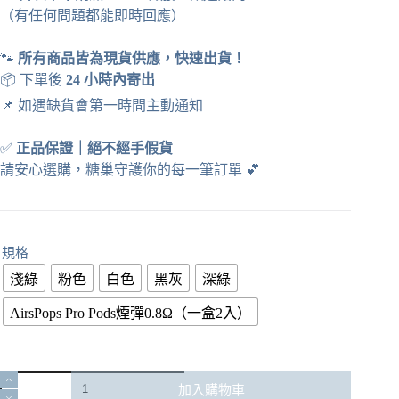
（有任何問題都能即時回應）
🐾
所有商品皆為現貨供應，快速出貨！
📦 下單後
24 小時內寄出
📌 如遇缺貨會第一時間主動通知
✅
正品保證
｜
絕不經手假貨
請安心選購，糖巢守護你的每一筆訂單
💕
規格
淺綠
粉色
白色
黑灰
深綠
AirsPops Pro Pods煙彈0.8Ω（一盒2入）
🚀
加入購物車
AIRSCREAM