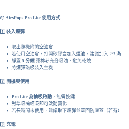
📖
AirsPops Pro Lite 使用方式
1️⃣
裝入煙彈
取出隨機附的空油倉
若使用空油倉，打開矽膠塞加入煙油，建議加入 2/3 滿
靜置
5 分鐘
讓棉芯充分吸油，避免乾燒
將煙彈磁吸裝入主機
2️⃣
開機與使用
Pro Lite 為抽吸啟動
，無需按鍵
對準吸嘴輕吸即可啟動霧化
若長時間未使用，建議取下煙彈並蓋回防塵蓋（若有）
3️⃣
充電